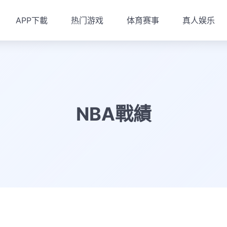
APP下載
热门游戏
体育赛事
真人娱乐
NBA戰績