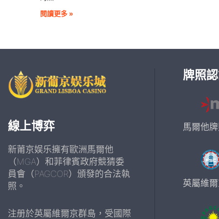
閱讀更多 »
牌照認
線上博弈
馬爾他牌
新莆京娱乐擁有歐洲馬爾他
（MGA）和菲律賓政府競猜委
員會（PAGCOR）頒發的合法執
英屬維爾京
照。
注册於英屬維爾京群島，受國際