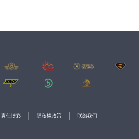
責任博彩
隱私權政策
联络我们