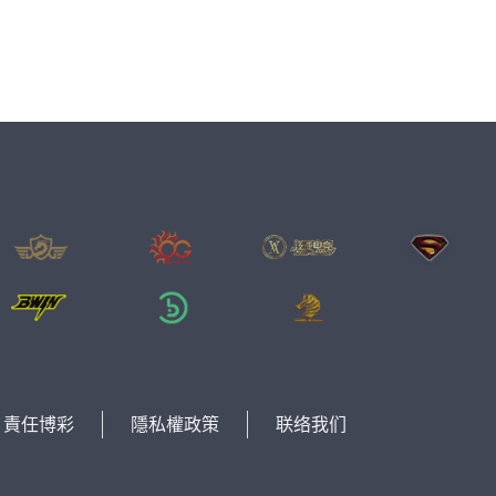
責任博彩
隱私權政策
联络我们