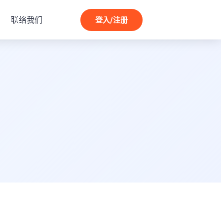
联络我们
登入/注册