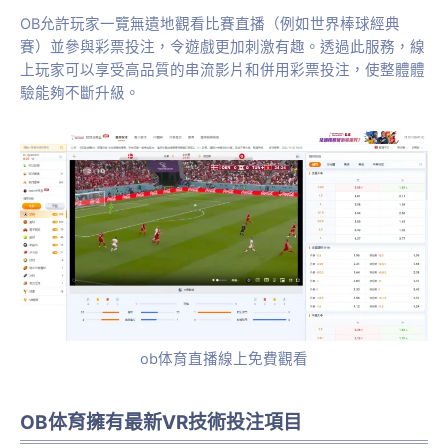
OB允許玩家一覽無遺地觀看比賽直播（例如世界棒球經典
賽）並參與彩票投注，令遊戲更加刺激有趣。透過此服務，線
上玩家可以享受高品質的串流影片和併用彩票投注，使整體體
驗能夠不斷升級。
ob体育直播線上免費觀看
OB体育擁有最新VR技術投注項目