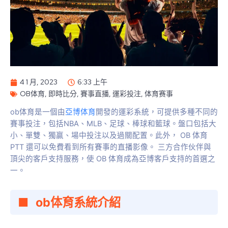
4 1 月, 2023
6:33 上午
OB体育
,
即時比分
,
賽事直播
,
運彩投注
,
体育赛事
ob体育是一個由
亞博体育
開發的運彩系統，可提供多種不同的
賽事投注，包括NBA、MLB、足球、棒球和籃球。盤口包括大
小、單雙、獨贏、場中投注以及過關配置。此外， OB 体育
PTT 還可以免費看到所有賽事的直播影像。 三方合作伙伴與
頂尖的客戶支持服務，使 OB 体育成為亞博客戶支持的首選之
一。
ob体育系統介紹