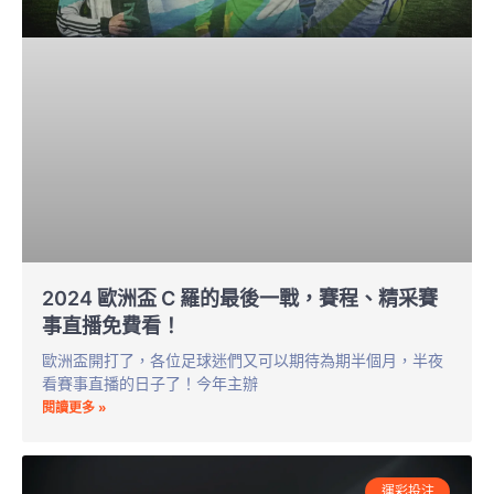
2024 歐洲盃 C 羅的最後一戰，賽程、精采賽
事直播免費看！
歐洲盃開打了，各位足球迷們又可以期待為期半個月，半夜
看賽事直播的日子了！今年主辦
閱讀更多 »
運彩投注